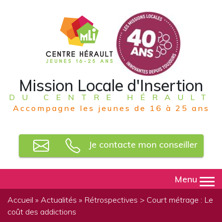
Mission Locale d'Insertion
DU CENTRE HÉRAULT
Accompagne les jeunes de 16 à 25 ans
Je contacte mon conseiller
Menu
Accueil
»
Actualités
»
Rétrospectives
> Court métrage : Le
coût des addictions