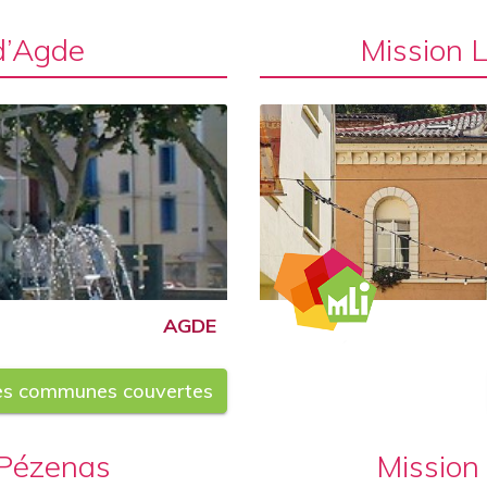
d’Agde
Mission 
AGDE
les communes couvertes
 Pézenas
Mission