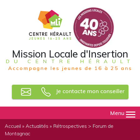
Mission Locale d'Insertion
DU CENTRE HÉRAULT
Accompagne les jeunes de 16 à 25 ans
Je contacte mon conseiller
Menu
Accueil
»
Actualités
»
Rétrospectives
> Forum de
Montagnac