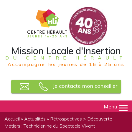
Mission Locale d'Insertion
DU CENTRE HÉRAULT
Accompagne les jeunes de 16 à 25 ans
Je contacte mon conseiller
Menu
Accueil
»
Actualités
»
Rétrospectives
> Découverte
Métiers : Technicien.ne du Spectacle Vivant