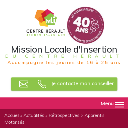
Mission Locale d'Insertion
DU CENTRE HÉRAULT
Accompagne les jeunes de 16 à 25 ans
Je contacte mon conseiller
Menu
Accueil
»
Actualités
»
Rétrospectives
> Apprentis
Motorisés