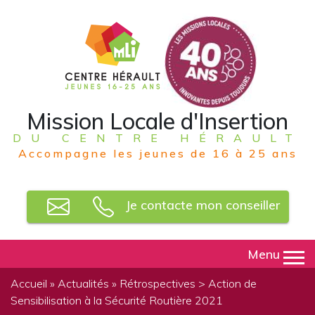
Mission Locale d'Insertion
DU CENTRE HÉRAULT
Accompagne les jeunes de 16 à 25 ans
Je contacte mon conseiller
Menu
Accueil
»
Actualités
»
Rétrospectives
> Action de
Sensibilisation à la Sécurité Routière 2021