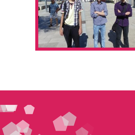
Pagination
des
publications