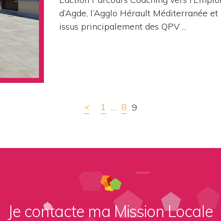
d’Agde, l’Agglo Hérault Méditerranée et 
issus principalement des QPV ...
<
1
8
…
9
Je contacte ma Mission Locale